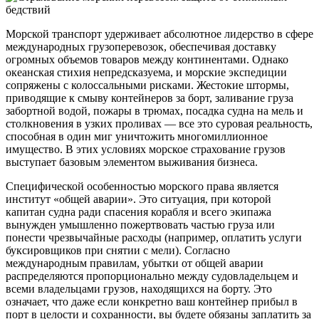
Морской транспорт удерживает абсолютное лидерство в сфере
международных грузоперевозок, обеспечивая доставку
огромных объемов товаров между континентами. Однако
океанская стихия непредсказуема, и морские экспедиции
сопряжены с колоссальными рисками. Жестокие штормы,
приводящие к смыву контейнеров за борт, заливание груза
забортной водой, пожары в трюмах, посадка судна на мель и
столкновения в узких проливах — все это суровая реальность,
способная в один миг уничтожить многомиллионное
имущество. В этих условиях морское страхование грузов
выступает базовым элементом выживания бизнеса.
Специфической особенностью морского права является
институт «общей аварии». Это ситуация, при которой
капитан судна ради спасения корабля и всего экипажа
вынужден умышленно пожертвовать частью груза или
понести чрезвычайные расходы (например, оплатить услуги
буксировщиков при снятии с мели). Согласно
международным правилам, убытки от общей аварии
распределяются пропорционально между судовладельцем и
всеми владельцами грузов, находящихся на борту. Это
означает, что даже если конкретно ваш контейнер прибыл в
порт в целости и сохранности, вы будете обязаны заплатить за