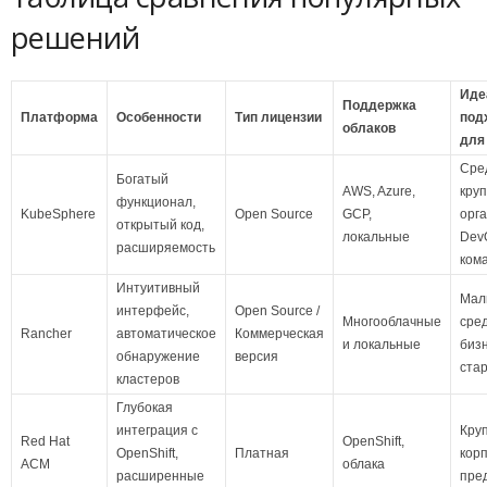
решений
Иде
Поддержка
Платформа
Особенности
Тип лицензии
под
облаков
для
Сре
Богатый
AWS, Azure,
кру
функционал,
KubeSphere
Open Source
GCP,
орг
открытый код,
локальные
Dev
расширяемость
ком
Интуитивный
Мал
интерфейс,
Open Source /
Многооблачные
сре
Rancher
автоматическое
Коммерческая
и локальные
бизн
обнаружение
версия
ста
кластеров
Глубокая
интеграция с
Кру
Red Hat
OpenShift,
OpenShift,
Платная
кор
ACM
облака
расширенные
пре