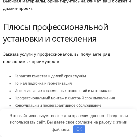
Выбирая материалы, ориентируйтесь на климат, ваш бюджет и
дизайн-проект.
Плюсы профессиональной
установки и остекления
Заказав услуги у профессионалов, вы получаете ряд
неоспоримых преимуществ:
Гарантия качества и долгий срок службы
Точная подгонка и герметизация
Использование современных технологий и материалов
Профессиональный монтаж и быстрый срок выполнения
Консультации и послегарантийное обслуживание
Этот сайт использует cookie для хранения данных. Продолжая
Понимаете, что даже самая лучшая оконная рама не даст
использовать сайт, Вы даете свое согласие на работу с этими
нужного результата без правильной установки. Поэтому
файлами.
OK
доверяйте работу только проверенным специалистам с