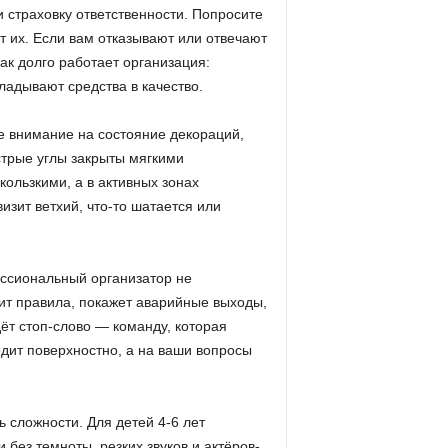
 страховку ответственности. Попросите
 их. Если вам отказывают или отвечают
как долго работает организация:
ладывают средства в качество.
 внимание на состояние декораций,
стрые углы закрыты мягкими
ользкими, а в активных зонах
изит ветхий, что-то шатается или
ессиональный организатор не
т правила, покажет аварийные выходы,
дёт стоп-слово — команду, которая
одит поверхностно, а на ваши вопросы
 сложности. Для детей 4-6 лет
без темноты, резких звуков и актёров-