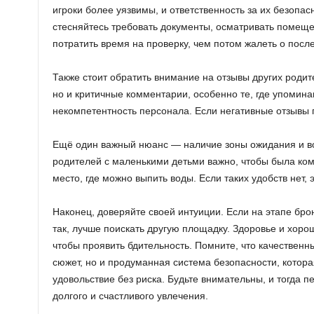
игроки более уязвимы, и ответственность за их безопас
стесняйтесь требовать документы, осматривать помеще
потратить время на проверку, чем потом жалеть о посл
Также стоит обратить внимание на отзывы других родит
но и критичные комментарии, особенно те, где упомин
некомпетентность персонала. Если негативные отзывы 
Ещё один важный нюанс — наличие зоны ожидания и во
родителей с маленькими детьми важно, чтобы была ком
место, где можно выпить воды. Если таких удобств нет, 
Наконец, доверяйте своей интуиции. Если на этапе брон
так, лучше поискать другую площадку. Здоровье и хорош
чтобы проявить бдительность. Помните, что качественн
сюжет, но и продуманная система безопасности, котор
удовольствие без риска. Будьте внимательны, и тогда 
долгого и счастливого увлечения.