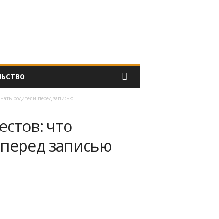
ЛЬСТВО
 знать родители перед записью
естов: что
 перед записью