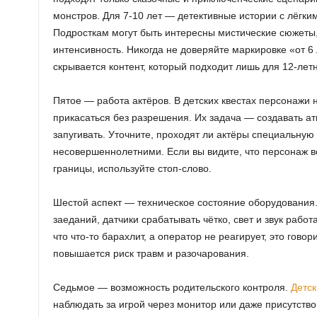
монстров. Для 7-10 лет — детективные истории с лёгким
Подросткам могут быть интересны мистические сюжеты,
интенсивность. Никогда не доверяйте маркировке «от 6 
скрывается контент, который подходит лишь для 12-летн
Пятое — работа актёров. В детских квестах персонажи н
прикасаться без разрешения. Их задача — создавать ат
запугивать. Уточните, проходят ли актёры специальную 
несовершеннолетними. Если вы видите, что персонаж в
границы, используйте стоп-слово.
Шестой аспект — техническое состояние оборудования.
заеданий, датчики срабатывать чётко, свет и звук рабо
что что-то барахлит, а оператор не реагирует, это говор
повышается риск травм и разочарования.
Седьмое — возможность родительского контроля.
Детск
наблюдать за игрой через монитор или даже присутство