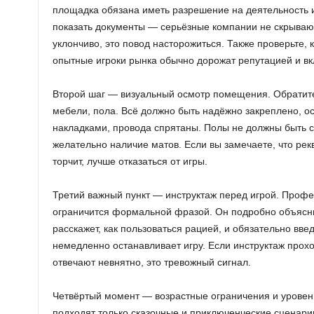
площадка обязана иметь разрешение на деятельность и
показать документы — серьёзные компании не скрывают
уклончиво, это повод насторожиться. Также проверьте, 
опытные игроки рынка обычно дорожат репутацией и вк
Второй шаг — визуальный осмотр помещения. Обратите
мебели, пола. Всё должно быть надёжно закреплено, о
накладками, провода спрятаны. Полы не должны быть ск
желательно наличие матов. Если вы замечаете, что рекв
торчит, лучше отказаться от игры.
Третий важный пункт — инструктаж перед игрой. Проф
ограничится формальной фразой. Он подробно объясни
расскажет, как пользоваться рацией, и обязательно вве
немедленно останавливает игру. Если инструктаж прох
отвечают невнятно, это тревожный сигнал.
Четвёртый момент — возрастные ограничения и уровень
подходят только сказочные и приключенческие сценарии 