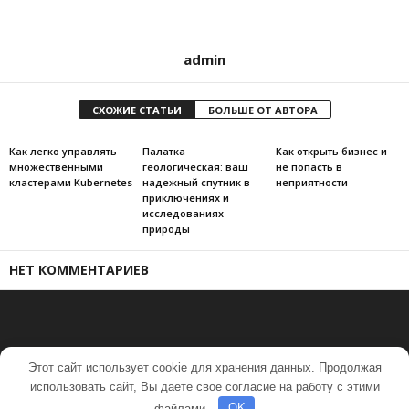
admin
СХОЖИЕ СТАТЬИ
БОЛЬШЕ ОТ АВТОРА
Как легко управлять
Палатка
Как открыть бизнес и
множественными
геологическая: ваш
не попасть в
кластерами Kubernetes
надежный спутник в
неприятности
приключениях и
исследованиях
природы
НЕТ КОММЕНТАРИЕВ
Этот сайт использует cookie для хранения данных. Продолжая
использовать сайт, Вы даете свое согласие на работу с этими
© 2017-2020 Портал по строительству
файлами.
OK