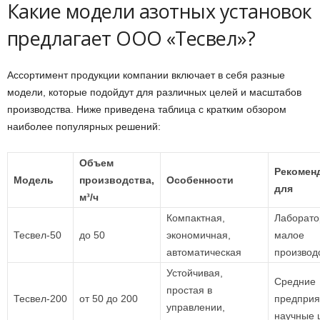
Какие модели азотных установок
предлагает ООО «Тесвел»?
Ассортимент продукции компании включает в себя разные
модели, которые подойдут для различных целей и масштабов
производства. Ниже приведена таблица с кратким обзором
наиболее популярных решений:
Объем
Рекомен
Модель
производства,
Особенности
для
м³/ч
Компактная,
Лаборато
Тесвел-50
до 50
экономичная,
малое
автоматическая
производ
Устойчивая,
Средние
простая в
Тесвел-200
от 50 до 200
предприя
управлении,
научные 