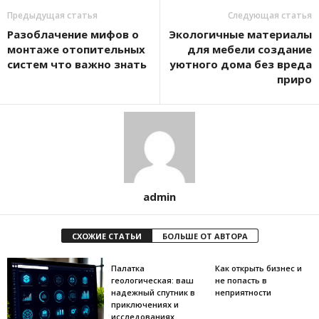
Предыдущая статья
Следующая статья
Разоблачение мифов о
Экологичные материалы
монтаже отопительных
для мебели создание
систем что важно знать
уютного дома без вреда
приро
admin
СХОЖИЕ СТАТЬИ
БОЛЬШЕ ОТ АВТОРА
Палатка
Как открыть бизнес и
геологическая: ваш
не попасть в
надежный спутник в
неприятности
приключениях и
исследованиях