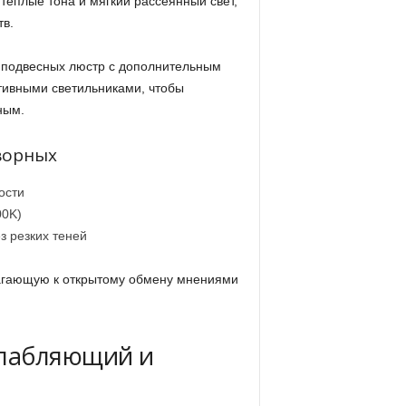
еплые тона и мягкий рассеянный свет,
тв.
 подвесных люстр с дополнительным
ивными светильниками, чтобы
ным.
ворных
ости
00K)
з резких теней
лагающую к открытому обмену мнениями
слабляющий и