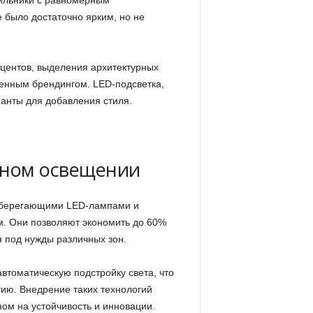
тильники с равномерным
 было достаточно ярким, но не
центов, выделения архитектурных
менным брендингом. LED-подсветка,
анты для добавления стиля.
сном освещении
осберегающими LED-лампами и
. Они позволяют экономить до 60%
я под нужды различных зон.
втоматическую подстройку света, что
ию. Внедрение таких технологий
ом на устойчивость и инновации.