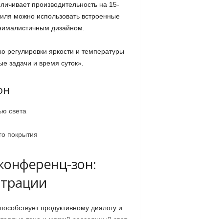
личивает производительность на 15-
тиля можно использовать встроенные
инималистичным дизайном.
ю регулировки яркости и температуры
ые задачи и время суток».
он
ью света
го покрытия
конференц-зон:
нтрации
способствует продуктивному диалогу и