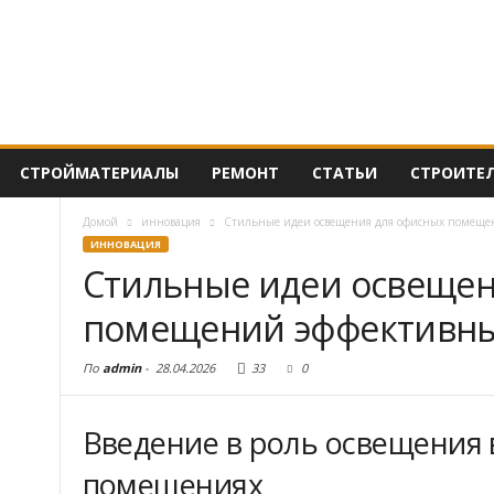
СТРОЙМАТЕРИАЛЫ
РЕМОНТ
СТАТЬИ
СТРОИТЕ
Домой
инновация
Стильные идеи освещения для офисных помеще
ИННОВАЦИЯ
Стильные идеи освещен
помещений эффективны
По
admin
-
28.04.2026
33
0
Введение в роль освещения
помещениях