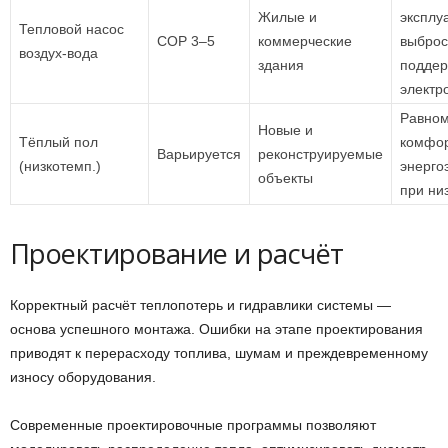
Жилые и
эксплу
Тепловой насос
COP 3–5
коммерческие
выброс
воздух-вода
здания
поддер
электр
Равно
Новые и
Тёплый пол
комфор
Варьируется
реконструируемые
(низкотемп.)
энерго
объекты
при ни
Проектирование и расчёт
Корректный расчёт теплопотерь и гидравлики системы —
основа успешного монтажа. Ошибки на этапе проектирования
приводят к перерасходу топлива, шумам и преждевременному
износу оборудования.
Современные проектировочные программы позволяют