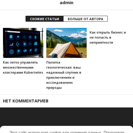
admin
СХОЖИЕ СТАТЬИ
БОЛЬШЕ ОТ АВТОРА
Как открыть бизнес и
не попасть в
неприятности
Как легко управлять
Палатка
множественными
геологическая: ваш
кластерами Kubernetes
надежный спутник в
приключениях и
исследованиях
природы
НЕТ КОММЕНТАРИЕВ
Этот сайт использует cookie для хранения данных. Продолжая