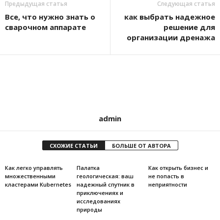
Предыдущая статья
Следующая статья
Все, что нужно знать о
как выбрать надежное
сварочном аппарате
решение для
организации дренажа
admin
СХОЖИЕ СТАТЬИ
БОЛЬШЕ ОТ АВТОРА
Как легко управлять
Палатка
Как открыть бизнес и
множественными
геологическая: ваш
не попасть в
кластерами Kubernetes
надежный спутник в
неприятности
приключениях и
исследованиях
природы