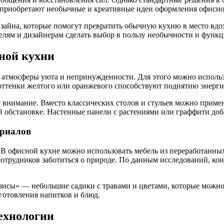
ь приобретают необычные и креативные идеи оформления офисно
зайна, которые помогут превратить обычную кухню в место вдох
телям и дизайнерам сделать выбор в пользу необычности и функ
ной кухни
 атмосферы уюта и непринужденности. Для этого можно использ
ттенки желтого или оранжевого способствуют поднятию энерги
внимание. Вместо классических столов и стульев можно приме
й обстановке. Настенные панели с растениями или граффити доб
ериалов
 В офисной кухне можно использовать мебель из переработанных
отрудников заботиться о природе. По данным исследований, кон
азисы» — небольшие садики с травами и цветами, которые можно
готовления напитков и блюд.
ехнологии