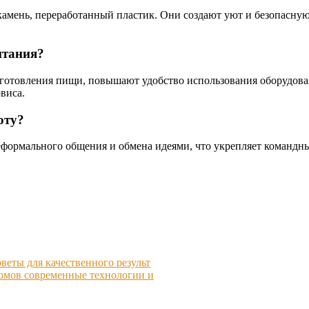
амень, переработанный пластик. Они создают уют и безопасную 
итания?
иготовления пищи, повышают удобство использования оборудов
виса.
оту?
еформального общения и обмена идеями, что укрепляет командны
веты для качественного результ
домов современные технологии и