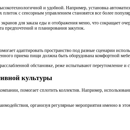
ысокотехнологичной и удобной. Например, установка автомати
х плиток с сенсорным управлением становятся все более попул
кранов для заказа еды и отображения меню, что сокращает очер
а предпочтений и планирования закупок.
омогает адаптировать пространство под разные сценарии исполь
едленного приема пищи должна быть оборудована комфортной ме
 расслабленной обстановке, реже испытывают переутомление и ст
тивной культуры
омпании, помогает сплотить коллектив. Например, использовани
аимодействия, организуя регулярные мероприятия именно в это