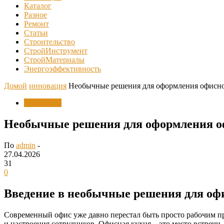
Каталог
Разное
Ремонт
Статьи
Строительство
СтройИнструмент
СтройМатериалы
Энергоэффективность
Домой
инновация
Необычные решения для оформления офисной
инновация
Необычные решения для оформления оф
По
admin
-
27.04.2026
31
0
Введение в необычные решения для оф
Современный офис уже давно перестал быть просто рабочим п
и настроения сотрудников. Офисная кухня – это место встречи