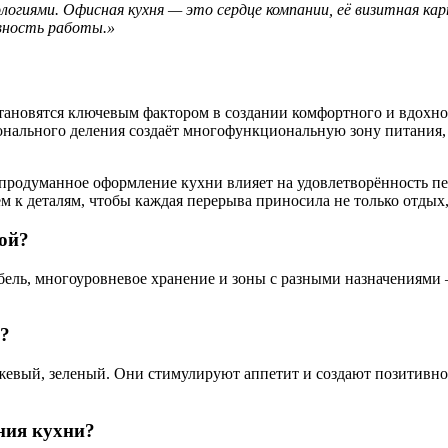
огиями. Офисная кухня — это сердце компании, её визитная кар
вность работы.»
ановятся ключевым фактором в создании комфортного и вдохно
онального деления создаёт многофункциональную зону питания,
родуманное оформление кухни влияет на удовлетворённость пер
м к деталям, чтобы каждая перерыва приносила не только отдых,
ой?
ль, многоуровневое хранение и зоны с разными назначениями —
е?
евый, зеленый. Они стимулируют аппетит и создают позитивное
ния кухни?