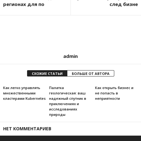
регионах для по
след бизне
admin
СХОЖИЕ СТАТЬИ
БОЛЬШЕ ОТ АВТОРА
Как легко управлять
Палатка
Как открыть бизнес и
множественными
геологическая: ваш
не попасть в
кластерами Kubernetes
надежный спутник в
неприятности
приключениях и
исследованиях
природы
НЕТ КОММЕНТАРИЕВ