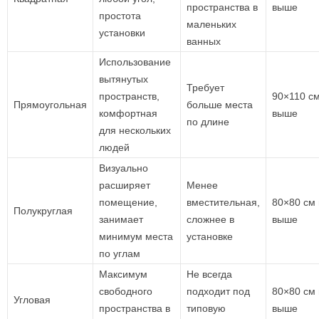
пространства в
выше
простота
маленьких
установки
ванных
Использование
вытянутых
Требует
пространств,
90×110 см
Прямоугольная
больше места
комфортная
выше
по длине
для нескольких
людей
Визуально
расширяет
Менее
помещение,
вместительная,
80×80 см 
Полукруглая
занимает
сложнее в
выше
минимум места
установке
по углам
Максимум
Не всегда
свободного
подходит под
80×80 см 
Угловая
пространства в
типовую
выше