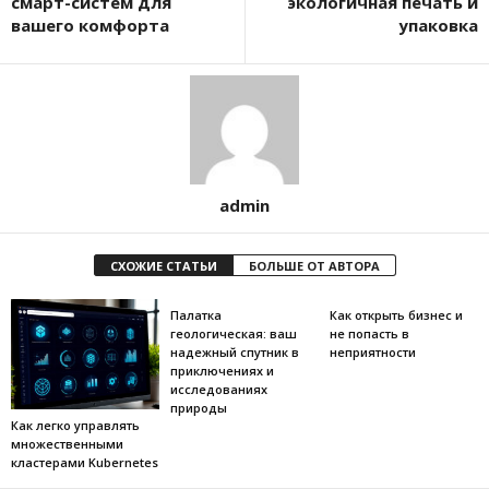
смарт-систем для
экологичная печать и
вашего комфорта
упаковка
admin
СХОЖИЕ СТАТЬИ
БОЛЬШЕ ОТ АВТОРА
Палатка
Как открыть бизнес и
геологическая: ваш
не попасть в
надежный спутник в
неприятности
приключениях и
исследованиях
природы
Как легко управлять
множественными
кластерами Kubernetes