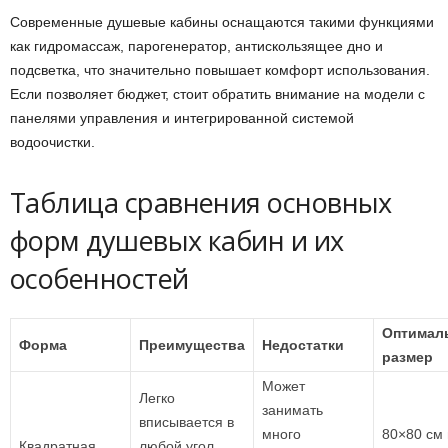
Современные душевые кабины оснащаются такими функциями
как гидромассаж, парогенератор, антискользящее дно и
подсветка, что значительно повышает комфорт использования.
Если позволяет бюджет, стоит обратить внимание на модели с
панелями управления и интегрированной системой
водоочистки.
Таблица сравнения основных
форм душевых кабин и их
особенностей
Оптимал
Форма
Преимущества
Недостатки
размер
Может
Легко
занимать
вписывается в
много
80×80 см 
Квадратная
любой угол,