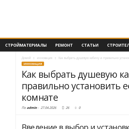
СТРОЙМАТЕРИАЛЫ
РЕМОНТ
СТАТЬИ
СТРОИТЕ
Домой
инновация
Как выбрать душевую кабину и правильно устано
ИННОВАЦИЯ
Как выбрать душевую ка
правильно установить е
комнате
По
admin
-
27.04.2026
26
0
Введение в выбор и установ