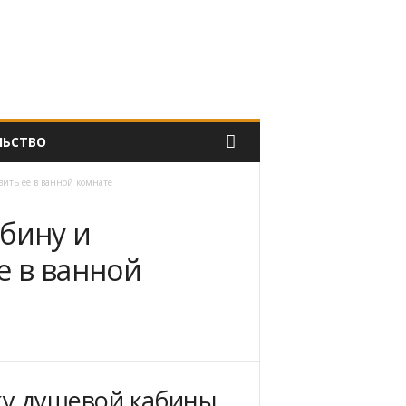
ЛЬСТВО
вить ее в ванной комнате
бину и
е в ванной
ку душевой кабины