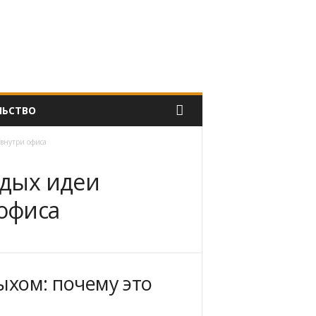
ЛЬСТВО
 внутри офиса
тдых идеи
 офиса
ыхом: почему это