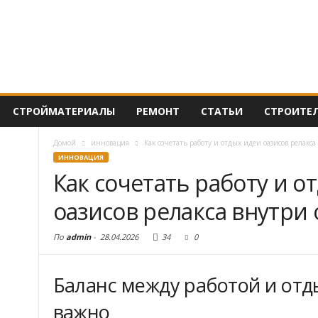
СТРОЙМАТЕРИАЛЫ
РЕМОНТ
СТАТЬИ
СТРОИТЕ
Домой
инновация
Как сочетать работу и отдых идеи оазисов релакса
ИННОВАЦИЯ
Как сочетать работу и о
оазисов релакса внутри
По
admin
-
28.04.2026
34
0
Баланс между работой и отд
важно