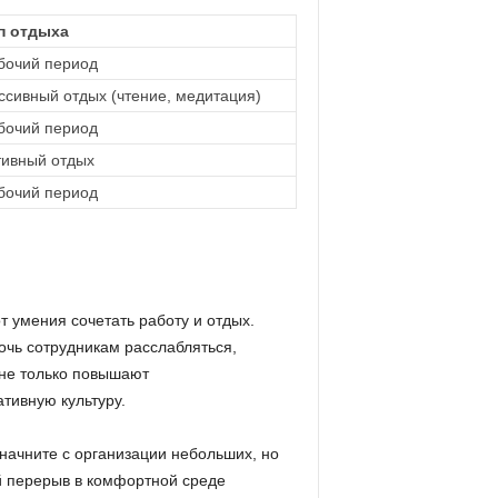
п отдыха
бочий период
ссивный отдых (чтение, медитация)
бочий период
тивный отдых
бочий период
 умения сочетать работу и отдых.
чь сотрудникам расслабляться,
 не только повышают
тивную культуру.
начните с организации небольших, но
ий перерыв в комфортной среде