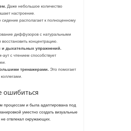
ем.
Даже небольшое количество
чшает настроение.
сидение располагает к полноценному
ование диффузоров с натуральными
 восстановить концентрацию.
 и дыхательных упражнений.
-аут с чтением способствует
еи.
большими тренажерами.
Это помогает
 коллегами.
е ошибиться
м процессам и была адаптирована под
ланировкой уместно создать визуальные
и не отвлекал окружающих.