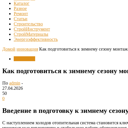
Каталог
Разное
Ремонт
Статьи
Строительство
СтройИнструмент
СтройМатериалы
Энергоэффективность
Домой
инновация
Как подготовиться к зимнему сезону монтаж
инновация
Как подготовиться к зимнему сезону м
По
admin
-
27.04.2026
50
0
Введение в подготовку к зимнему сезон
С наступлением холодов отопительная система становится кл
минимальные теплопотери и стабильную работу оборудования 