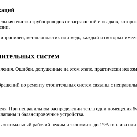
каций
льная очистка трубопроводов от загрязнений и осадков, которы
озии.
липропилен, металлопластик или медь, каждый из которых имее
пительных систем
пления. Ошибки, допущенные на этом этапе, практически невозмо
ращений по ремонту отопительных систем связаны с неправильн
ля. При неправильном распределении тепла одни помещения буду
лапаны и балансировочные устройства.
ь оптимальный рабочий режим и экономить до 15% топлива или 