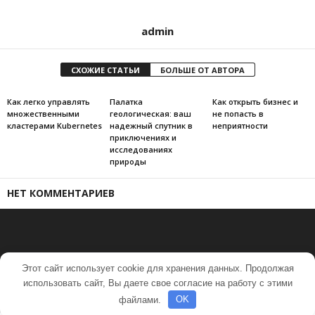
admin
СХОЖИЕ СТАТЬИ
БОЛЬШЕ ОТ АВТОРА
Как легко управлять
Палатка
Как открыть бизнес и
множественными
геологическая: ваш
не попасть в
кластерами Kubernetes
надежный спутник в
неприятности
приключениях и
исследованиях
природы
НЕТ КОММЕНТАРИЕВ
Этот сайт использует cookie для хранения данных. Продолжая
использовать сайт, Вы даете свое согласие на работу с этими
© 2017-2020 Портал по строительству
файлами.
OK