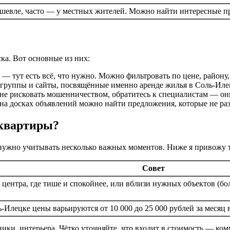
шевле, часто — у местных жителей. Можно найти интересные п
а. Вот основные из них:
— тут есть всё, что нужно. Можно фильтровать по цене, району,
ь группы и сайты, посвящённые именно аренде жилья в Соль-Ил
и не рисковать мошенничеством, обратитесь к специалистам — о
и на досках объявлений можно найти предложения, которые не 
 квартиры?
 нужно учитывать несколько важных моментов. Ниже я привожу 
Совет
 центра, где тише и спокойнее, или вблизи нужных объектов (б
-Илецке цены варьируются от 10 000 до 25 000 рублей за месяц 
ики, интерьера. Чётко уточняйте, что входит в стоимость — комм