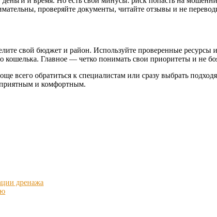
деньги и время. Но есть свои минусы: риск попасть на мошенни
имательны, проверяйте документы, читайте отзывы и не перевод
елите свой бюджет и район. Используйте проверенные ресурсы и
 кошелька. Главное — четко понимать свои приоритеты и не боя
проще всего обратиться к специалистам или сразу выбрать подхо
т приятным и комфортным.
ации дренажа
ию