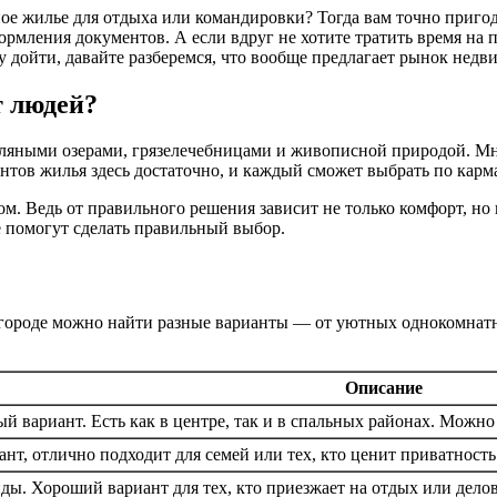
е жилье для отдыха или командировки? Тогда вам точно пригодитс
рмления документов. А если вдруг не хотите тратить время на 
 дойти, давайте разберемся, что вообще предлагает рынок недв
 людей?
ляными озерами, грязелечебницами и живописной природой. Мно
нтов жилья здесь достаточно, и каждый сможет выбрать по карм
ром. Ведь от правильного решения зависит не только комфорт, но
е помогут сделать правильный выбор.
В городе можно найти разные варианты — от уютных однокомнат
Описание
 вариант. Есть как в центре, так и в спальных районах. Можно
нт, отлично подходит для семей или тех, кто ценит приватность
ды. Хороший вариант для тех, кто приезжает на отдых или дело