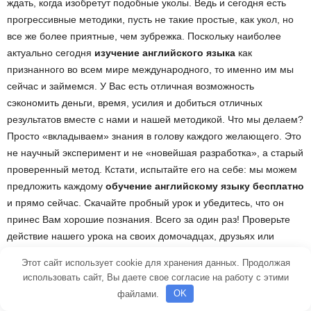
ждать, когда изобретут подобные уколы. Ведь и сегодня есть
прогрессивные методики, пусть не такие простые, как укол, но
все же более приятные, чем зубрежка. Поскольку наиболее
актуально сегодня
изучение английского языка
как
признанного во всем мире международного, то именно им мы
сейчас и займемся. У Вас есть отличная возможность
сэкономить деньги, время, усилия и добиться отличных
результатов вместе с нами и нашей методикой. Что мы делаем?
Просто «вкладываем» знания в голову каждого желающего. Это
не научный эксперимент и не «новейшая разработка», а старый
проверенный метод. Кстати, испытайте его на себе: мы можем
предложить каждому
обучение английскому языку бесплатно
и прямо сейчас. Скачайте пробный урок и убедитесь, что он
принес Вам хорошие познания. Всего за один раз! Проверьте
действие нашего урока на своих домочадцах, друзьях или
близких, и Вы поймете, что нет никакого подвоха. Один урок –
Этот сайт использует cookie для хранения данных. Продолжая
море знаний! Да, и мы предлагаем Вам выучить
английский
использовать сайт, Вы даете свое согласие на работу с этими
язык
всего за месяц! Вы будете тренироваться и заниматься
файлами.
OK
дома, а использовать и применять знания там, где только