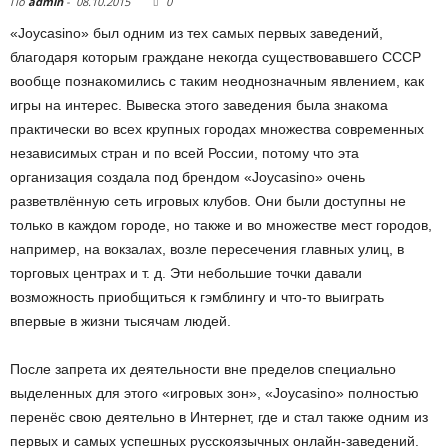
По
admin
-
08.10.2015
0
«Joycasino» был одним из тех самых первых заведений,
благодаря которым граждане некогда существовавшего СССР
вообще познакомились с таким неоднозначным явлением, как
игры на интерес. Вывеска этого заведения была знакома
практически во всех крупных городах множества современных
независимых стран и по всей России, потому что эта
организация создала под брендом «Joycasino» очень
разветвлённую сеть игровых клубов. Они были доступны не
только в каждом городе, но также и во множестве мест городов,
например, на вокзалах, возле пересечения главных улиц, в
торговых центрах и т. д. Эти небольшие точки давали
возможность приобщиться к гэмблингу и что-то выиграть
впервые в жизни тысячам людей.
После запрета их деятельности вне пределов специально
выделенных для этого «игровых зон», «Joycasino» полностью
перенёс свою деятельно в Интернет, где и стал также одним из
первых и самых успешных русскоязычных онлайн-заведений.